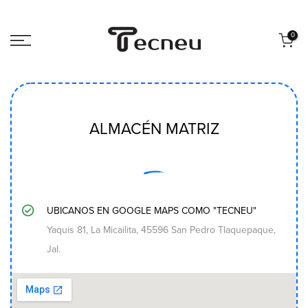
Saltar
al
0
contenido
ALMACÉN MATRIZ
UBICANOS EN GOOGLE MAPS COMO "TECNEU"
Yaquis 81, La Micailita, 45596 San Pedro Tlaquepaque,
Jal.