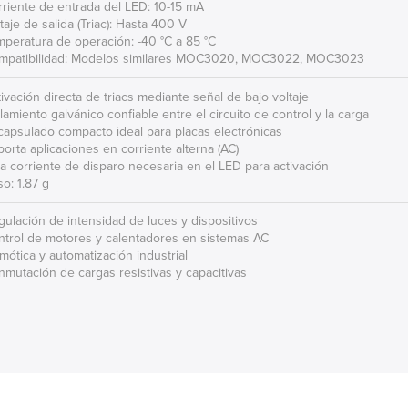
rriente de entrada del LED: 10-15 mA
ltaje de salida (Triac): Hasta 400 V
mperatura de operación: -40 °C a 85 °C
ompatibilidad: Modelos similares MOC3020, MOC3022, MOC3023
tivación directa de triacs mediante señal de bajo voltaje
slamiento galvánico confiable entre el circuito de control y la carga
capsulado compacto ideal para placas electrónicas
porta aplicaciones en corriente alterna (AC)
ja corriente de disparo necesaria en el LED para activación
so: 1.87 g
gulación de intensidad de luces y dispositivos
ntrol de motores y calentadores en sistemas AC
mótica y automatización industrial
nmutación de cargas resistivas y capacitivas