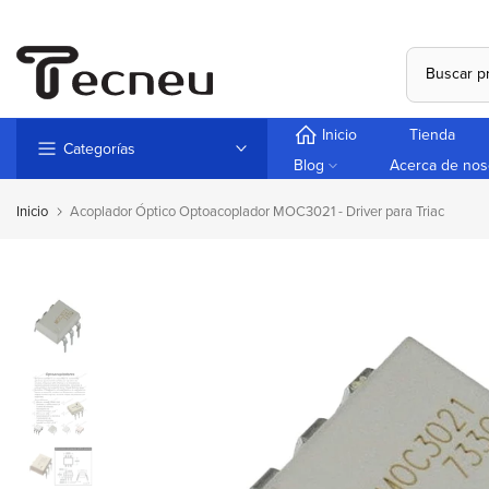
Saltar
al
contenido
Inicio
Tienda
Categorías
Blog
Acerca de nos
Inicio
Acoplador Óptico Optoacoplador MOC3021 - Driver para Triac