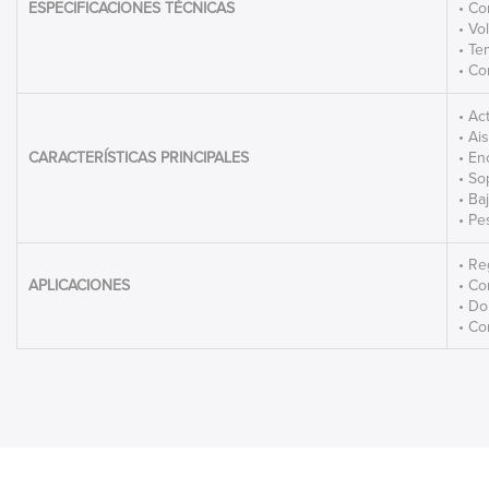
ESPECIFICACIONES TÉCNICAS
• Co
• Vo
• Te
• C
• Ac
• Ai
CARACTERÍSTICAS PRINCIPALES
• En
• So
• Ba
• Pe
• Re
APLICACIONES
• Co
• Do
• Co