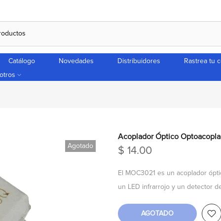
Catálogo
Novedades
Distribuidores
Rastrea tu 
otros
Acoplador Óptico Optoacoplad
Agotado
$ 14.00
El MOC3021 es un acoplador óptic
un LED infrarrojo y un detector d
AGOTADO