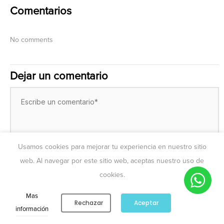
Comentarios
No comments
Dejar un comentario
Usamos cookies para mejorar tu experiencia en nuestro sitio
web. Al navegar por este sitio web, aceptas nuestro uso de
cookies.
Mas
Rechazar
Aceptar
0
0
información
Cuenta
Catálogo
Lista de deseos
Carrito
Buscar
Publicar comentario