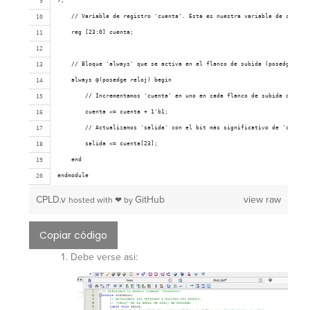
);
    // Variable de registro 'cuenta'. Esta es nuestra variable de contado
    reg [23:0] cuenta;
    // Bloque 'always' que se activa en el flanco de subida (posedge) de 
    always @(posedge reloj) begin
        // Incrementamos 'cuenta' en uno en cada flanco de subida de 'rel
        cuenta <= cuenta + 1'b1;
        // Actualizamos 'salida' con el bit más significativo de 'cuenta'
        salida <= cuenta[23];
    end
endmodule
CPLD.v
GitHub
view raw
hosted with ❤ by
Copiar código
Debe verse asi: