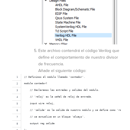
Este archivo contendrá el código Verilog que
define el comportamiento de nuestro divisor
de frecuencia.
Añade el siguiente código:
// Definimos el módulo llamado 'contador'.
module contador(
    // Declaramos las entradas y salidas del módulo.
    // 'reloj' es la señal de reloj de entrada.
    input wire reloj,
    // 'salida' es la salida de nuestro módulo y se define como 'reg' por
    // se actualiza en un bloque 'always'.
    output reg salida