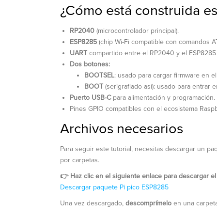
¿Cómo está construida es
RP2040
(microcontrolador principal).
ESP8285
(chip Wi-Fi compatible con comandos AT
UART
compartido entre el RP2040 y el ESP8285 
Dos botones:
BOOTSEL
: usado para cargar firmware en e
BOOT
(serigrafiado así): usado para entrar
Puerto USB-C
para alimentación y programación.
Pines GPIO compatibles con el ecosistema Raspbe
Archivos necesarios
Para seguir este tutorial, necesitas descargar un p
por carpetas.
👉 Haz clic en el siguiente enlace para descargar el
Descargar paquete Pi pico ESP8285
Una vez descargado,
descomprímelo
en una carpeta