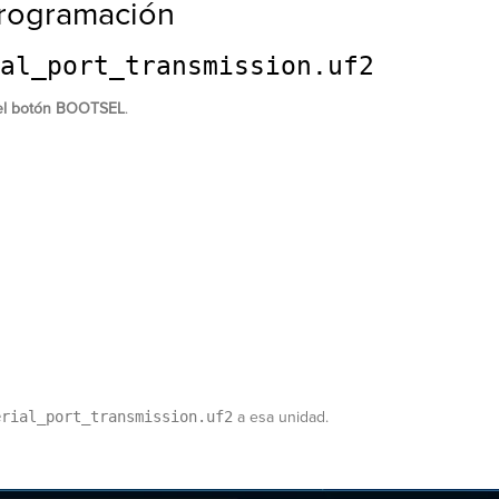
programación
al_port_transmission.uf2
el botón BOOTSEL
.
erial_port_transmission.uf2
a esa unidad.