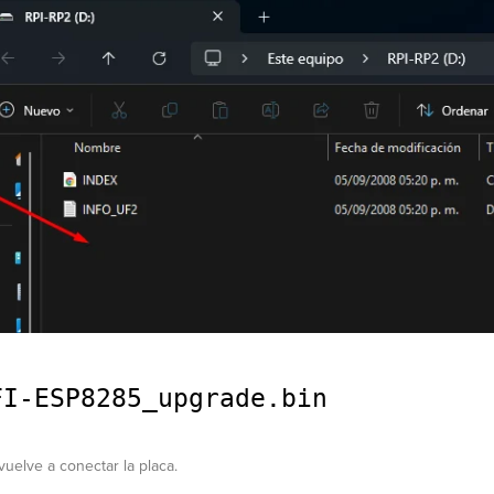
FI-ESP8285_upgrade.bin
vuelve a conectar la placa.