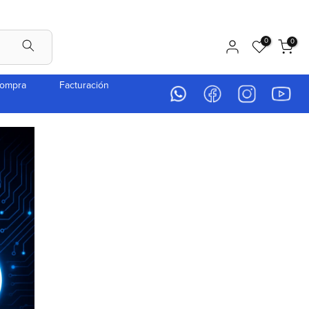
0
0
compra
Facturación