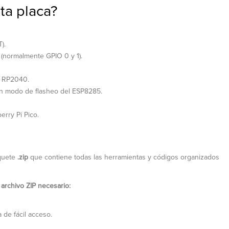
ta placa?
).
(normalmente GPIO 0 y 1).
l RP2040.
 en modo de flasheo del ESP8285.
rry Pi Pico.
aquete
.zip
que contiene todas las herramientas y códigos organizados
 archivo ZIP necesario:
 de fácil acceso.