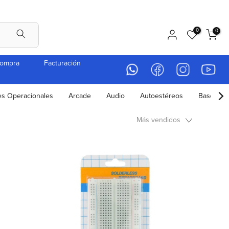
0
0
compra
Facturación
es Operacionales
Arcade
Audio
Autoestéreos
Bases par
Más vendidos