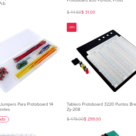
Protoboard 830 Puntos, Proto
Pcb
$ 44.50
$ 31.00
-38%
 Jumpers Para Protoboard 14
Tablero Protoboard 3220 Puntos Br
entes
Zy-208
ado
$ 479.00
$ 299.00