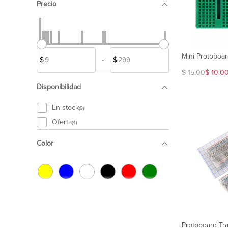
Precio
Mini Protoboar
$
-
$
$ 15.00
$ 10.0
Disponibilidad
En stock
(9)
Oferta
(4)
Color
Protoboard Tr