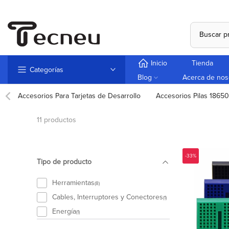
Saltar
al
contenido
Inicio
Tienda
Categorías
Blog
Acerca de nos
Accesorios Para Tarjetas de Desarrollo
Accesorios Pilas 18650
11 productos
-33%
Tipo de producto
Herramientas
(8)
Cables, Interruptores y Conectores
(1)
Energía
(1)