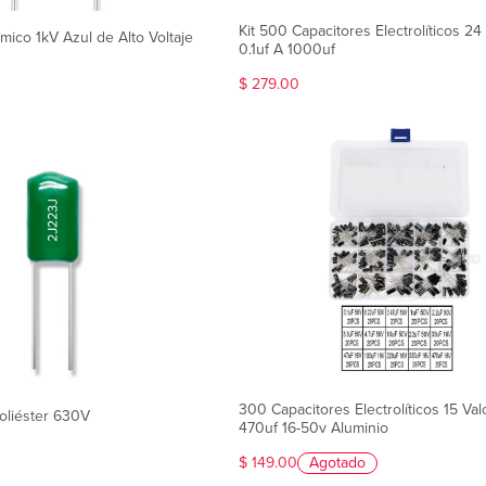
Kit 500 Capacitores Electrolíticos 24
mico 1kV Azul de Alto Voltaje
0.1uf A 1000uf
$ 279.00
300 Capacitores Electrolíticos 15 Valo
oliéster 630V
470uf 16-50v Aluminio
$ 149.00
Agotado