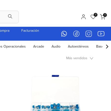
0
0
compra
Facturación
es Operacionales
Arcade
Audio
Autoestéreos
Bases par
Más vendidos