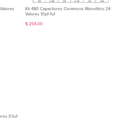
 Valores
Kit 480 Capacitores Cerámicos Monolitico 24
Valores 10pf-1uf
$ 254.00
res 0.1uf-