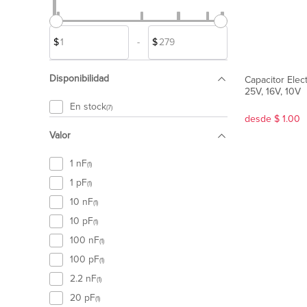
$
-
$
Disponibilidad
Capacitor Elect
25V, 16V, 10V
En stock
(7)
desde $ 1.00
Valor
1 nF
(1)
1 pF
(1)
10 nF
(1)
10 pF
(1)
100 nF
(1)
100 pF
(1)
2.2 nF
(1)
20 pF
(1)