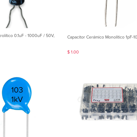
rolítico 0.1uF - 1000uF / 50V,
Capacitor Cerámico Monolítico 1pF-
$ 1.00