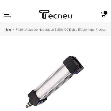
Saltar
al
0
contenido
Inicio
Pistón Actuador Neumático Sc50x100 Doble Efecto 1mpa Preciso