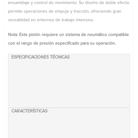
ensamblaje y control de movimiento. Su diseño de doble efecto
permite operaciones de empuje y tracción, ofreciendo gran
versatilidad en entornos de trabajo intensivo.
Nota: Este pistón requiere un sistema de neumático compatible
con el rango de presión especificado para su operación.
ESPECIFICACIONES TÉCNICAS
• Modelo: SC 50X100
CARACTERÍSTICAS
• Tipo de cilindro: Neumático de doble efecto
• Diámetro del pistón: 50 mm
• Carrera: 100 mm
• Rosca de conexión: PT 1/4