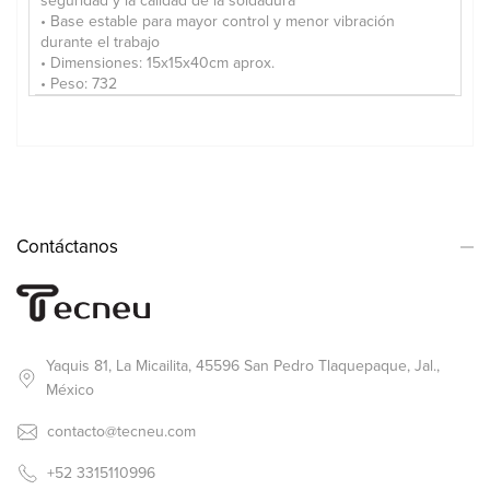
seguridad y la calidad de la soldadura
• Base estable para mayor control y menor vibración
durante el trabajo
• Dimensiones: 15x15x40cm aprox.
• Peso: 732
Contáctanos
Yaquis 81, La Micailita, 45596 San Pedro Tlaquepaque, Jal.,
México
contacto@tecneu.com
+52 3315110996