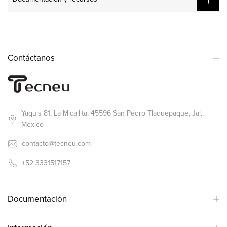
Contáctanos
Yaquis 81, La Micailita, 45596 San Pedro Tlaquepaque, Jal.,
México
contacto@tecneu.com
+52 3331517157
Documentación