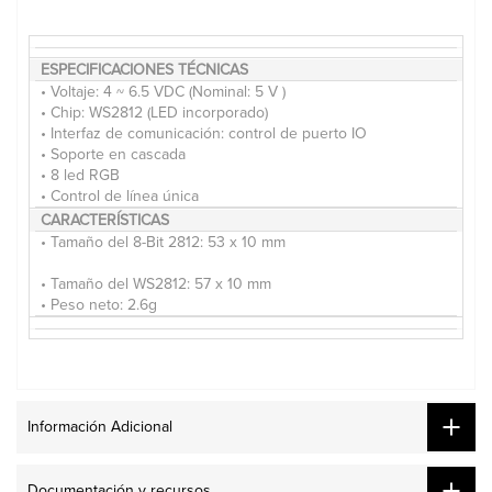
ESPECIFICACIONES TÉCNICAS
• Voltaje: 4 ~ 6.5 VDC (Nominal: 5 V )
• Chip: WS2812 (LED incorporado)
• Interfaz de comunicación: control de puerto IO
• Soporte en cascada
• 8 led RGB
• Control de línea única
CARACTERÍSTICAS
• Tamaño del 8-Bit 2812: 53 x 10 mm
• Tamaño del WS2812: 57 x 10 mm
• Peso neto: 2.6g
Información Adicional
Documentación y recursos