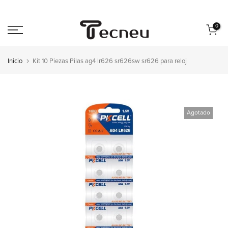
Saltar
al
0
contenido
Inicio
Kit 10 Piezas Pilas ag4 lr626 sr626sw sr626 para reloj
Agotado