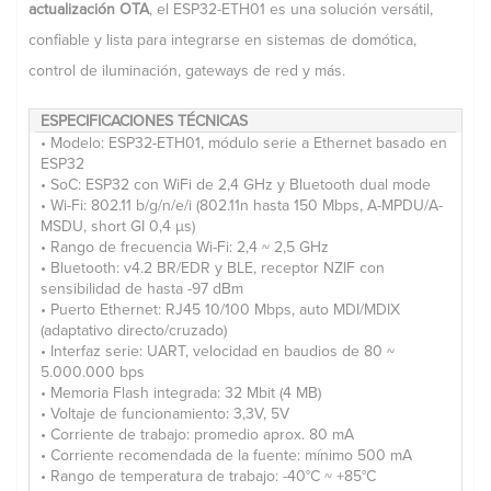
actualización OTA
, el ESP32-ETH01 es una solución versátil,
confiable y lista para integrarse en sistemas de domótica,
control de iluminación, gateways de red y más.
ESPECIFICACIONES TÉCNICAS
• Modelo: ESP32-ETH01, módulo serie a Ethernet basado en
ESP32
• SoC: ESP32 con WiFi de 2,4 GHz y Bluetooth dual mode
• Wi-Fi: 802.11 b/g/n/e/i (802.11n hasta 150 Mbps, A-MPDU/A-
MSDU, short GI 0,4 μs)
• Rango de frecuencia Wi-Fi: 2,4 ~ 2,5 GHz
• Bluetooth: v4.2 BR/EDR y BLE, receptor NZIF con
sensibilidad de hasta -97 dBm
• Puerto Ethernet: RJ45 10/100 Mbps, auto MDI/MDIX
(adaptativo directo/cruzado)
• Interfaz serie: UART, velocidad en baudios de 80 ~
5.000.000 bps
• Memoria Flash integrada: 32 Mbit (4 MB)
• Voltaje de funcionamiento: 3,3V, 5V
• Corriente de trabajo: promedio aprox. 80 mA
• Corriente recomendada de la fuente: mínimo 500 mA
• Rango de temperatura de trabajo: -40°C ~ +85°C