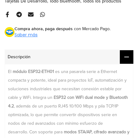
Tarjetas De Desarrollo
Todo bluethooth
Todos los productos
Compra ahora, paga después
con Mercado Pago.
Saber más
Descripción
El
módulo ESP32-ETH01
es una pasarela serie a Ethernet
compacta y potente, ideal para proyectos IoT, automatización y
soluciones industriales que necesitan conexión estable por
cable y WiFi. Integra un
ESP32 con WiFi dual mode y Bluetooth
4.2
, además de un puerto RJ45 10/100 Mbps y pila TCP/IP
optimizada, lo que permite convertir dispositivos serie en
nodos de red avanzados con mínimo esfuerzo de
desarrollo. Con soporte para
modos STA/AP, cifrado avanzado y