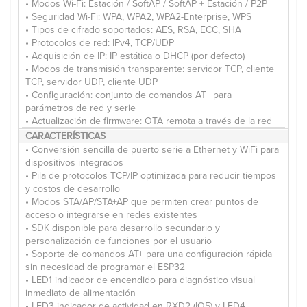
• Modos Wi-Fi: Estación / SoftAP / SoftAP + Estación / P2P
• Seguridad Wi-Fi: WPA, WPA2, WPA2-Enterprise, WPS
• Tipos de cifrado soportados: AES, RSA, ECC, SHA
• Protocolos de red: IPv4, TCP/UDP
• Adquisición de IP: IP estática o DHCP (por defecto)
• Modos de transmisión transparente: servidor TCP, cliente
TCP, servidor UDP, cliente UDP
• Configuración: conjunto de comandos AT+ para
parámetros de red y serie
• Actualización de firmware: OTA remota a través de la red
CARACTERÍSTICAS
• Conversión sencilla de puerto serie a Ethernet y WiFi para
dispositivos integrados
• Pila de protocolos TCP/IP optimizada para reducir tiempos
y costos de desarrollo
• Modos STA/AP/STA+AP que permiten crear puntos de
acceso o integrarse en redes existentes
• SDK disponible para desarrollo secundario y
personalización de funciones por el usuario
• Soporte de comandos AT+ para una configuración rápida
sin necesidad de programar el ESP32
• LED1 indicador de encendido para diagnóstico visual
inmediato de alimentación
• LED3 indicador de actividad en RXD2 (IO5) y LED4