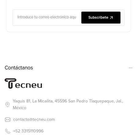
Subscribete
Contáctanos
Yaquis 81, La Micailita, 45596 San Pedro Tlaquepaque, Jal.,
México
contacto@tecneu.com
+52 3315110996